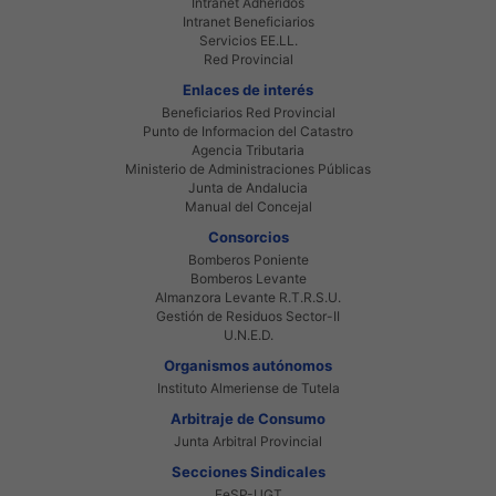
Intranet Adheridos
Intranet Beneficiarios
Servicios EE.LL.
Red Provincial
Enlaces de interés
Beneficiarios Red Provincial
Punto de Informacion del Catastro
Agencia Tributaria
Ministerio de Administraciones Públicas
Junta de Andalucia
Manual del Concejal
Consorcios
Bomberos Poniente
Bomberos Levante
Almanzora Levante R.T.R.S.U.
Gestión de Residuos Sector-II
U.N.E.D.
Organismos autónomos
Instituto Almeriense de Tutela
Arbitraje de Consumo
Junta Arbitral Provincial
Secciones Sindicales
FeSP-UGT