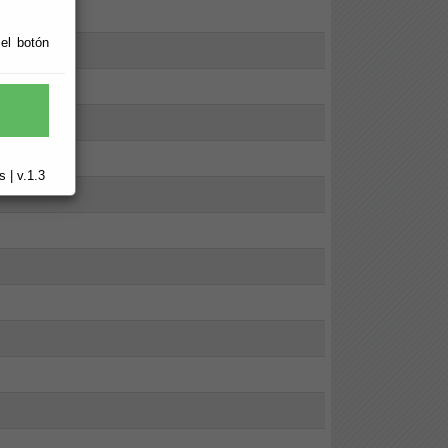
 el botón
 Unido
 | v.1.3