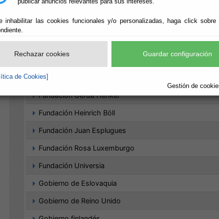
publicar anuncios relevantes para sus intereses.
Educations.com
e inhabilitar las cookies funcionales y/o personalizadas, haga click sobre
EF Education First
ndiente.
EUI
Rechazar cookies
Guardar configuración
Fundación Alexander von Humboldt
lítica de Cookies]
Fundación Comité Español de los Colegios del Mundo
Gestión de cookies
Fundación Gerda Henkel
Fundación Heinrich Böll
Fundación Juan Esplugues
Fundación Rosa Luxemburgo
Fundación Universia
Gobierno de Eslovaquia
Gobierno de Reino Unido
Gobierno finlandés