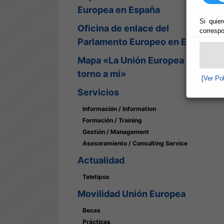
Europea en España
Si quier
Oficina de enlace del
correspo
Parlamento Europeo en España
Mapa «La Unión Europea en
torno a mí»
[Ver Po
Servicios
Información / Information
Formación / Training
Gestión / Management
Asesoramiento / Consulting Service
Actualidad
Teletipos
Movilidad Unión Europea
Becas
Prácticas