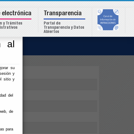
 electrónica
Transparencia
n y Trámites
Portal de
strativos
Transparencia y Datos
Abiertos
 al
o
jorar su
sesión y
l sitio y
 Singapur
 (AUIP)
idad del
web, de
ias para