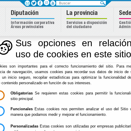
Buscar
Diputación
La provincia
Sede
Información corporativa
Servicios a disposición
Gestió
Áreas provinciales
del ciudadano
Admini
eas
Sus opciones en relación
uso de cookies en este siti
Inicio
- Iniciativas Europeas
- Noticias - BECAS
kies son importantes para el correcto funcionamiento del sitio. Para me
ncia de navegación, usamos cookies para recordar sus datos de inicio de 
AAUW American Association of University Women
e un inicio seguro, recopilar estadísticas para optimizar la funcionalidad de
Agencia para la Ciencia, Tecnología e Investigación de
e contenido personalizado en función de sus intereses.
Asociación Universitaria Iberoamericana de Postgrado
Obligatorias
Se requieren estas cookies para permitir la funcional
sitio principal.
Autoridad Bancaria Europea
Funcionales
Estas cookies nos permiten analizar el uso del Sitio 
Autoridad Europea de Valores y Mercados
manera que podamos medir y mejorar el funcionamiento.
DAAD Servicio Alemán de Intercambio Académico
Personalizadas
Estas cookies son utilizadas por empresas publicitar