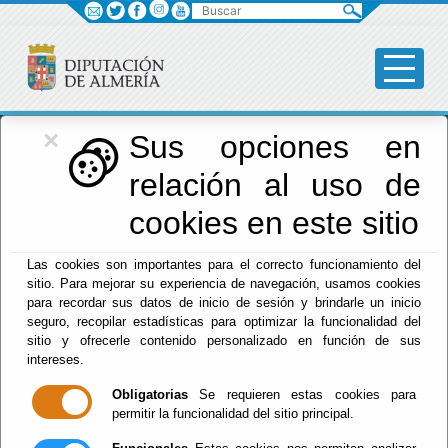
Buscar
×
Diputación
Sus opciones en
relación al uso de
Menú Diputación
cookies en este sitio
Inicio
-
Diputación
- Presidencia y Promoción Provincial
Las cookies son importantes para el correcto funcionamiento del
sitio. Para mejorar su experiencia de navegación, usamos cookies
Presidencia y
para recordar sus datos de inicio de sesión y brindarle un inicio
seguro, recopilar estadísticas para optimizar la funcionalidad del
Promoción
sitio y ofrecerle contenido personalizado en función de sus
intereses.
Provincial
Obligatorias
Se requieren estas cookies para
permitir la funcionalidad del sitio principal.