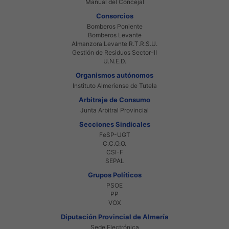
Manual del Concejal
Consorcios
Bomberos Poniente
Bomberos Levante
Almanzora Levante R.T.R.S.U.
Gestión de Residuos Sector-II
U.N.E.D.
Organismos autónomos
Instituto Almeriense de Tutela
Arbitraje de Consumo
Junta Arbitral Provincial
Secciones Sindicales
FeSP-UGT
C.C.O.O.
CSI-F
SEPAL
Grupos Políticos
PSOE
PP
VOX
Diputación Provincial de Almería
Sede Electrónica