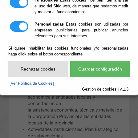
Funcionales
Estas cookies nos permiten analizar
el uso del Sitio web, de manera que podamos medir
Escuchar
y mejorar el funcionamiento.
Área de
Presidencia y Promoción
Personalizadas
Estas cookies son utilizadas por
Provincial
empresas publicitarias para publicar anuncios
relevantes para sus intereses.
Las competencias de esta Área, distribuidas
conforme a su estructura, son:
Si quiere inhabilitar las cookies funcionales y/o personalizadas,
haga click sobre el botón correspondiente.
a) Competencias directamente correspondiente
al Diputado de Presidencia, Reto Demográfico,
Rechazar cookies
Guardar configuración
Patrimonio Histórico y turismo:
[Ver Política de Cookies]
Relaciones institucionales.
Gestión de cookies | v.1.3
Oficina de Colaboración Local: Asistencia
económica a entidades locales y
concertación de
la asistencia económica, técnica y material de
la Corporación Provincial a las entidades
locales de la provincia.
Actividades institucionales. Plan Estratégico
de subvenciones.