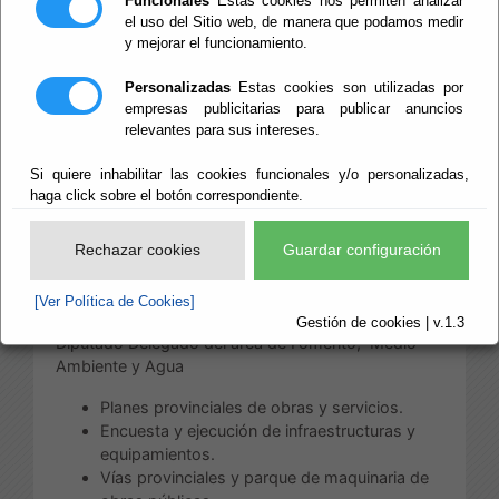
Funcionales
Estas cookies nos permiten analizar
Territorio y Agua
el uso del Sitio web, de manera que podamos medir
y mejorar el funcionamiento.
Personalizadas
Estas cookies son utilizadas por
empresas publicitarias para publicar anuncios
Escuchar
relevantes para sus intereses.
Área de Fomento,
Infraestructuras, Vertebración de
Si quiere inhabilitar las cookies funcionales y/o personalizadas,
Territorio y Agua
haga click sobre el botón correspondiente.
Rechazar cookies
Guardar configuración
Las competencias de esta Área, distribuidas
conforme a su estructura, son:
[Ver Política de Cookies]
a) Competencias directamente correspondiente al
Gestión de cookies | v.1.3
Diputado Delegado del área de Fomento, Medio
Ambiente y Agua
Planes provinciales de obras y servicios.
Encuesta y ejecución de infraestructuras y
equipamientos.
Vías provinciales y parque de maquinaria de