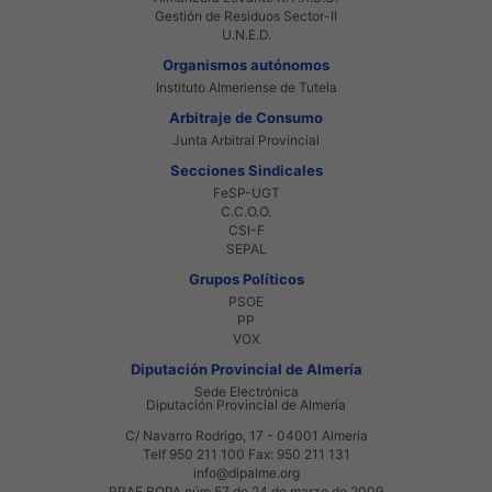
Gestión de Residuos Sector-II
U.N.E.D.
Organismos autónomos
Instituto Almeriense de Tutela
Arbitraje de Consumo
Junta Arbitral Provincial
Secciones Sindicales
FeSP-UGT
C.C.O.O.
CSI-F
SEPAL
Grupos Políticos
PSOE
PP
VOX
Diputación Provincial de Almería
Sede Electrónica
Diputación Provincial de Almería
C/ Navarro Rodrigo, 17 - 04001 Almería
Telf 950 211 100 Fax: 950 211 131
info@dipalme.org
RRAE BOPA núm 57 de 24 de marzo de 2009