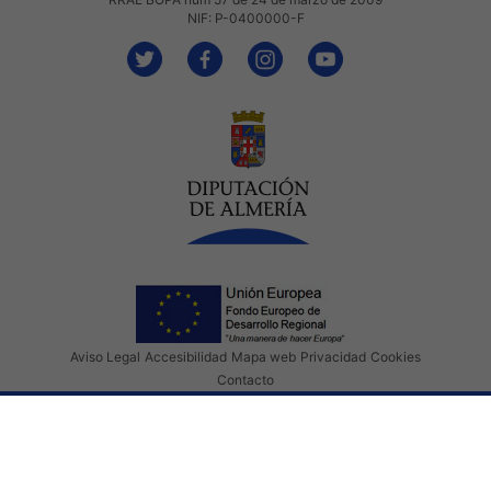
NIF: P-0400000-F
Aviso Legal
Accesibilidad
Mapa web
Privacidad
Cookies
Contacto