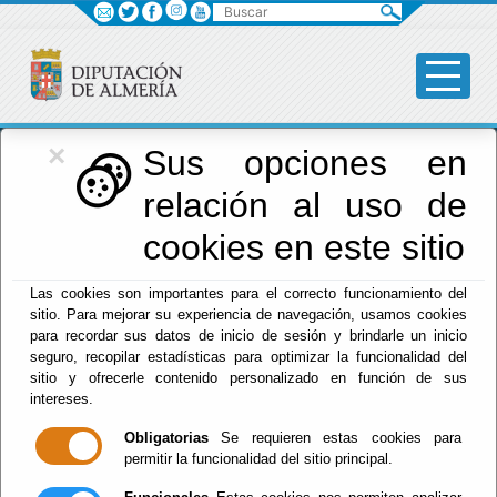
Buscar
×
Diputación
Sus opciones en
relación al uso de
Menú Diputación
cookies en este sitio
Inicio
-
Diputación
- Fomento, Infraestructuras,
Las cookies son importantes para el correcto funcionamiento del
Vertebración del Territorio y Agua
sitio. Para mejorar su experiencia de navegación, usamos cookies
para recordar sus datos de inicio de sesión y brindarle un inicio
Fomento,
seguro, recopilar estadísticas para optimizar la funcionalidad del
sitio y ofrecerle contenido personalizado en función de sus
Infraestructuras,
intereses.
Obligatorias
Se requieren estas cookies para
Vertebración del
permitir la funcionalidad del sitio principal.