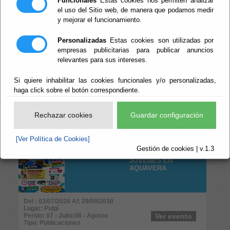
Funcionales
Estas cookies nos permiten analizar
Perido: 07 - Julio;08 - Agosto;09 - Septiembre
Ver evento
Tipo: Otros
el uso del Sitio web, de manera que podamos medir
y mejorar el funcionamiento.
NOCHE DE VERANO
Personalizadas
Estas cookies son utilizadas por
JOVEN
empresas publicitarias para publicar anuncios
relevantes para sus intereses.
Si quiere inhabilitar las cookies funcionales y/o personalizadas,
haga click sobre el botón correspondiente.
Del : 22/07/2026 Al: 12/08/2026
Lugar: Pulpí
Perido: 07 - Julio;08 - Agosto
Ver evento
Rechazar cookies
Guardar configuración
Tipo: Publicaciones
[Ver Política de Cookies]
JORNADA
Gestión de cookies | v.1.3
CONVICENCIA
JÓVENES EN
AQUAVERA
Del : 03/07/2026 Al: 29/08/2030
Lugar: Pulpí
Perido: 07 - Julio;08 - Agosto
Ver evento
Tipo: Publicaciones