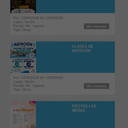
Del : 03/08/2026 Al: 12/08/2026
Lugar: Serón
Perido: 08 - Agosto
Ver evento
Tipo: Otros
CLASES DE
NATACIÓN
Del : 03/08/2026 Al: 31/08/2026
Lugar: Serón
Perido: 08 - Agosto
Ver evento
Tipo: Otros
FIESTAS LAS
MENAS