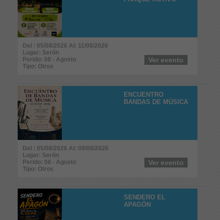
Del : 05/08/2026 Al: 11/08/2026
Lugar: Serón
Perido: 08 - Agosto
Ver evento
Tipo: Otros
ENCUENTRO
BANDAS DE MÚSICA
Del : 05/08/2026 Al: 09/08/2026
Lugar: Serón
Perido: 08 - Agosto
Ver evento
Tipo: Otros
SENDERO EL
APAGÓN