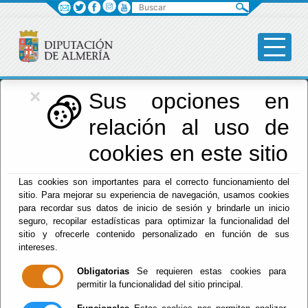
Buscar
×
Diputación
Sus opciones en
relación al uso de
Menú Diputación
cookies en este sitio
Inicio
-
Diputación
- Otros
Las cookies son importantes para el correcto funcionamiento del
Escuchar
sitio. Para mejorar su experiencia de navegación, usamos cookies
para recordar sus datos de inicio de sesión y brindarle un inicio
CHEQUE MATERIAL
seguro, recopilar estadísticas para optimizar la funcionalidad del
ESCOLAR 2026-2027
sitio y ofrecerle contenido personalizado en función de sus
intereses.
Obligatorias
Se requieren estas cookies para
permitir la funcionalidad del sitio principal.
Del : 22/07/2026 Al: 11/09/2026
Lugar: Huércal de Almería