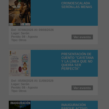
CRONOESCALADA
SERÓN-LAS MENAS
Del : 07/08/2026 Al: 09/08/2026
Lugar: Serón
Perido: 08 - Agosto
Ver evento
Tipo: Otros
PRESENTACIÓN DE
CUENTO "CAYETANA
Y LA LÍNEA QUE NO
QUERÍA SER
PERFECTA"
Del : 05/08/2026 Al: 11/08/2026
Lugar: Serón
Perido: 08 - Agosto
Ver evento
Tipo: Otros
INAUGURACIÓN
PARQUE ACTIVO