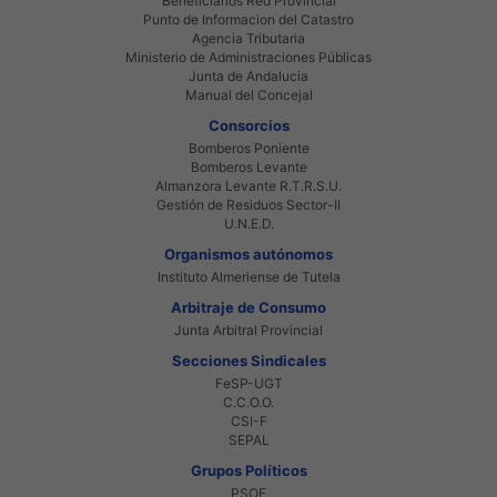
Beneficiarios Red Provincial
Punto de Informacion del Catastro
Agencia Tributaria
Ministerio de Administraciones Públicas
Junta de Andalucia
Manual del Concejal
Consorcios
Bomberos Poniente
Bomberos Levante
Almanzora Levante R.T.R.S.U.
Gestión de Residuos Sector-II
U.N.E.D.
Organismos autónomos
Instituto Almeriense de Tutela
Arbitraje de Consumo
Junta Arbitral Provincial
Secciones Sindicales
FeSP-UGT
C.C.O.O.
CSI-F
SEPAL
Grupos Políticos
PSOE